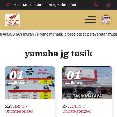
JLN. RE Martadinata no 256 A, indihiang kota tasikmalaya
 ANGSURAN murah ? Promo menarik, proses cepat, persyaratan mudah, C
HOME
PRODUK HONDA
yamaha jg tasik
DAFTAR HARGA
01
01
INFO & PROMO
Mei 2025
Mei 2025
LOKASI DEALER
KONTAK KAMI
Kat
:
INFO
/
Kat
:
INFO
/
Uncategorized
Uncategorized