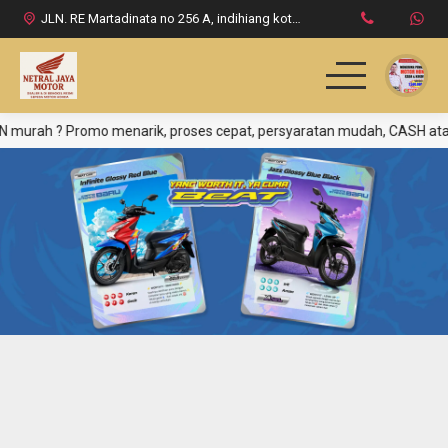
JLN. RE Martadinata no 256 A, indihiang kota tasikmalaya
? Promo menarik, proses cepat, persyaratan mudah, CASH atau CREDIT
HOME
PRODUK HONDA
DAFTAR HARGA
INFO & PROMO
LOKASI DEALER
KONTAK KAMI