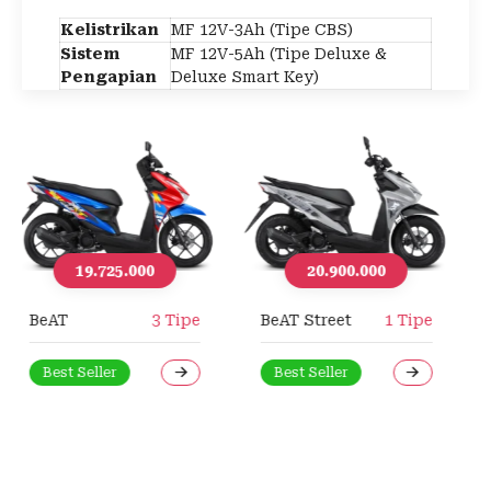
Kelistrikan
MF 12V-3Ah (Tipe CBS)
Sistem
MF 12V-5Ah (Tipe Deluxe &
Pengapian
Deluxe Smart Key)
20.900.000
e
BeAT Street
1 Tipe
34.375.000
Best Seller
CB 150R Streetfire
2 Tipe
Indent