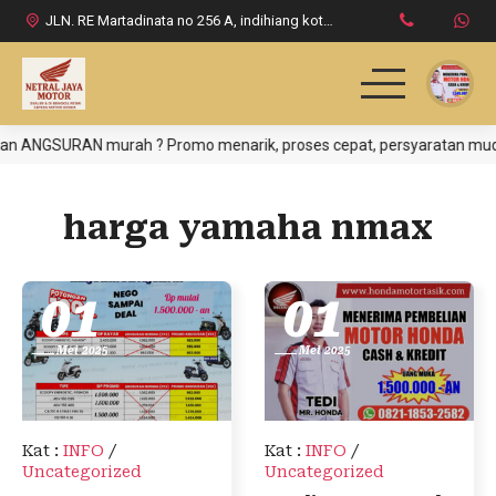
JLN. RE Martadinata no 256 A, indihiang kota tasikmalaya
n ANGSURAN murah ? Promo menarik, proses cepat, persyaratan mudah, 
HOME
PRODUK HONDA
harga yamaha nmax
DAFTAR HARGA
01
01
INFO & PROMO
Mei 2025
Mei 2025
LOKASI DEALER
KONTAK KAMI
Kat
:
INFO
/
Kat
:
INFO
/
Uncategorized
Uncategorized