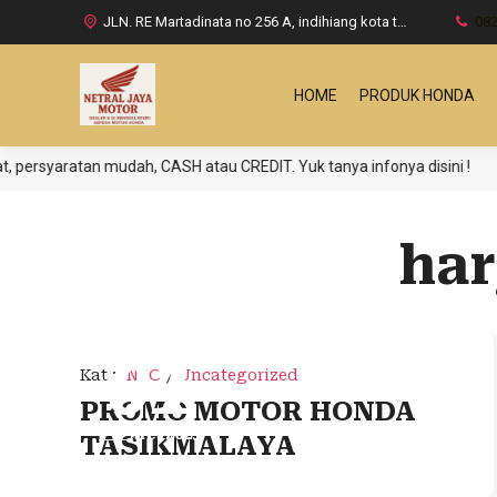
JLN. RE Martadinata no 256 A, indihiang kota tasikmalaya
08
HOME
PRODUK HONDA
syaratan mudah, CASH atau CREDIT. Yuk tanya infonya disini !
har
01
Kat
:
INFO
/
Uncategorized
PROMO MOTOR HONDA
Mei 2025
TASIKMALAYA