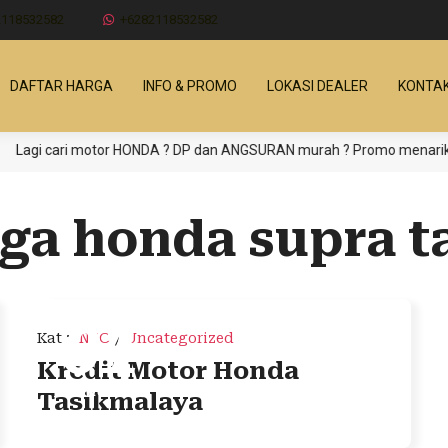
2118532582
+6282118532582
DAFTAR HARGA
INFO & PROMO
LOKASI DEALER
KONTAK
Lagi cari motor HONDA ? DP dan ANGSURAN murah ? Promo menarik, pros
ga honda supra t
01
Kat
:
INFO
/
Uncategorized
Kredit Motor Honda
Mei 2025
Tasikmalaya