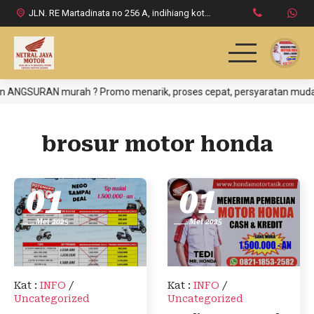
JLN. RE Martadinata no 256 A, indihiang kota tasikmalaya
 ANGSURAN murah ? Promo menarik, proses cepat, persyaratan mudah, C
HOME
PRODUK HONDA
brosur motor honda
DAFTAR HARGA
01
01
INFO & PROMO
Mei 2025
Mei 2025
LOKASI DEALER
KONTAK KAMI
Kat
:
INFO
/
Kat
:
INFO
/
Uncategorized
Uncategorized